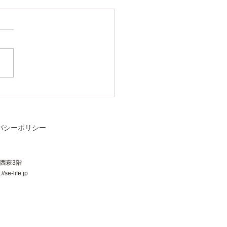
バシーポリシー
ー西萩3階
se-life.jp